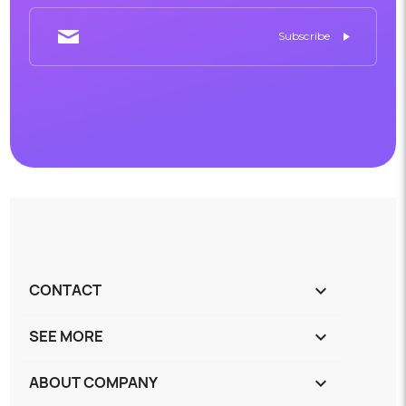
CONTACT
keyboard_arrow_down
SEE MORE
keyboard_arrow_down
ABOUT COMPANY
keyboard_arrow_down