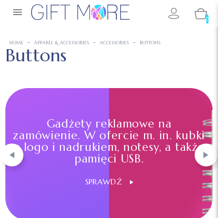

0
HOME
APPAREL & ACCESSORIES
ACCESSORIES
BUTTONS
Buttons
Gadżety reklamowe na
zamówienie. W ofercie m. in. kubki
z logo i nadrukiem, notesy, a także
pamięci USB.
SPRAWDŹ