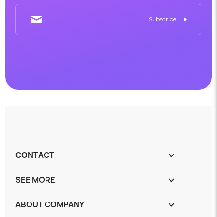
CONTACT
keyboard_arrow_down
SEE MORE
keyboard_arrow_down
ABOUT COMPANY
keyboard_arrow_down