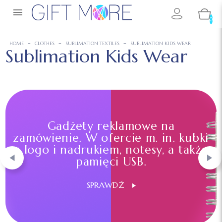

0
HOME
CLOTHES
SUBLIMATION TEXTILES
SUBLIMATION KIDS WEAR
Sublimation Kids Wear
Gadżety reklamowe na
zamówienie. W ofercie m. in. kubki
z logo i nadrukiem, notesy, a także
pamięci USB.
SPRAWDŹ